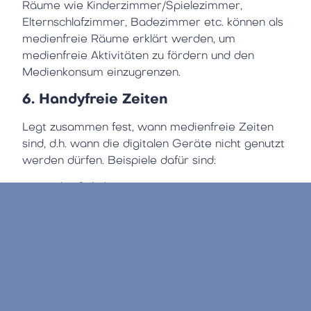
Räume wie Kinderzimmer/Spielezimmer,
Elternschlafzimmer, Badezimmer etc. können als
medienfreie Räume erklärt werden, um
medienfreie Aktivitäten zu fördern und den
Medienkonsum einzugrenzen.
6. Handyfreie Zeiten
Legt zusammen fest, wann medienfreie Zeiten
sind, d.h. wann die digitalen Geräte nicht genutzt
werden dürfen. Beispiele dafür sind:
– vor der Schule
– bei den gemeinsamen Mahlzeiten
– bei den Hausaufgaben
– bei Familienaktivitäten und Ausflügen
– vor dem Schlafengehen
Versucht auch, als Eltern diese Regeln
einzuhalten, um euren Kindern mit gutem Beispiel