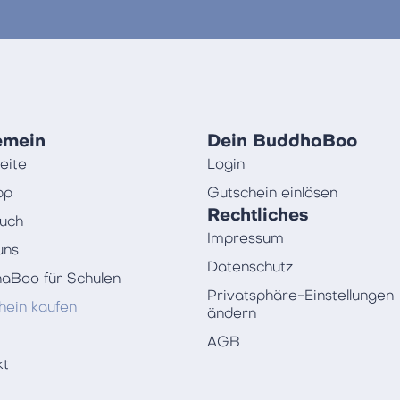
emein
Dein BuddhaBoo
eite
Login
pp
Gutschein einlösen
Rechtliches
uch
Impressum
uns
Datenschutz
aBoo für Schulen
Privatsphäre-Einstellungen
hein kaufen
ändern
AGB
kt