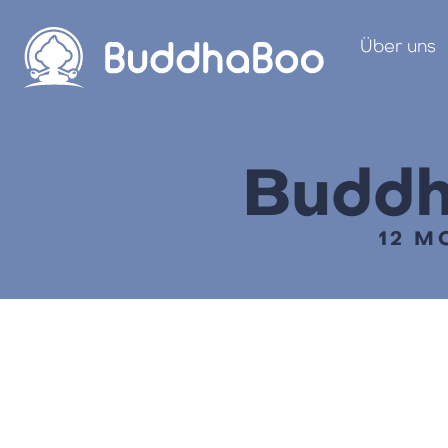
Über uns
Buddh
12 M