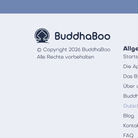
Allg
© Copyright 2026 BuddhaBoo
Starts
Alle Rechte vorbehalten
Die A
Das B
Über 
Buddh
Gutsc
Blog
Konta
FAQ