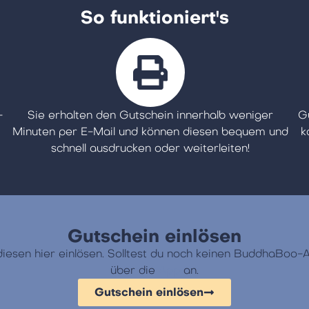
So funktioniert's
-
Sie erhalten den Gutschein innerhalb weniger
G
Minuten per E-Mail und können diesen bequem und
k
schnell ausdrucken oder weiterleiten!​
Gutschein einlösen
esen hier einlösen. Solltest du noch keinen BuddhaBoo-Ac
über die
App
an.
Gutschein einlösen