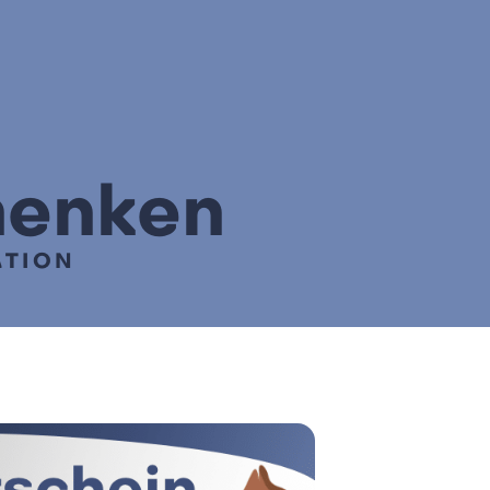
henken
ATION