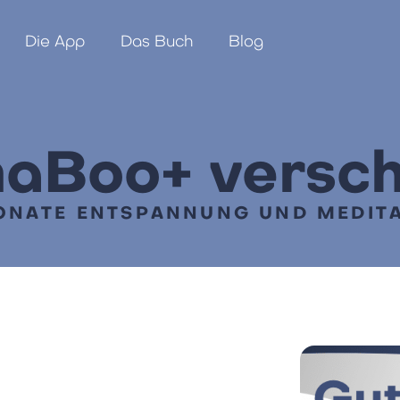
Die App
Das Buch
Blog
aBoo+ versc
ONATE ENTSPANNUNG UND MEDIT