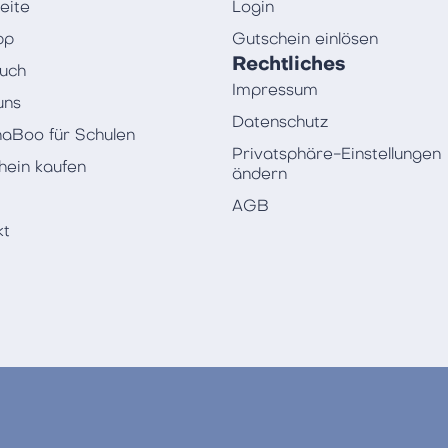
eite
Login
pp
Gutschein einlösen
Rechtliches
uch
Impressum
uns
Datenschutz
aBoo für Schulen
Privatsphäre-Einstellungen
hein kaufen
ändern
AGB
kt